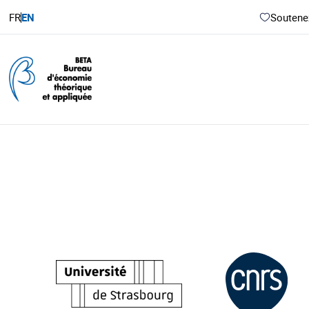
FR
EN
Soutenez