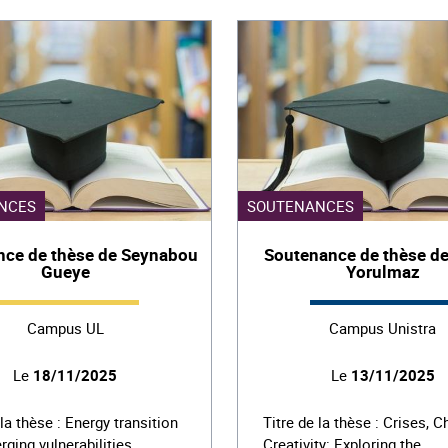
NCES
SOUTENANCES
nce de thèse de Seynabou
Soutenance de thèse d
Gueye
Yorulmaz
Campus UL
Campus Unistra
Le
18/11/2025
Le
13/11/2025
 la thèse : Energy transition
Titre de la thèse : Crises, C
ging vulnerabilities…
Creativity: Exploring the…