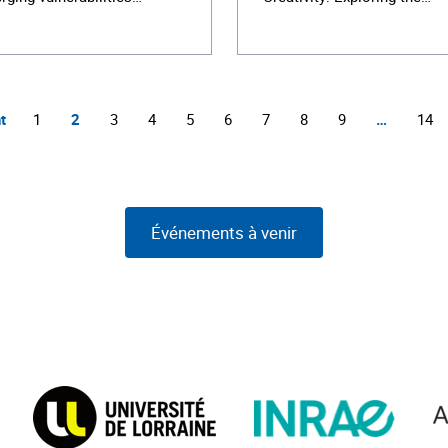
t
1
2
3
4
5
6
7
8
9
…
14
Événements à venir