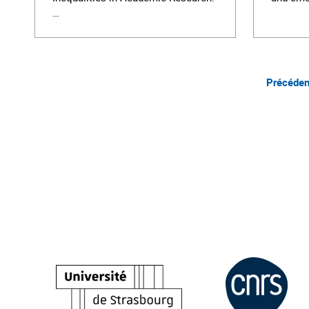
…
Précéden