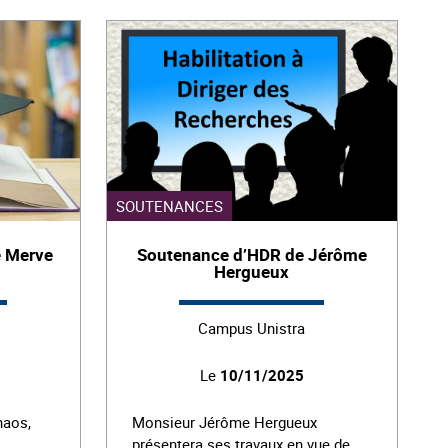
SOUTENANCES
e Merve
Soutenance d’HDR de Jérôme
Hergueux
Campus Unistra
Le
10/11/2025
haos,
Monsieur Jérôme Hergueux
présentera ses travaux en vue de