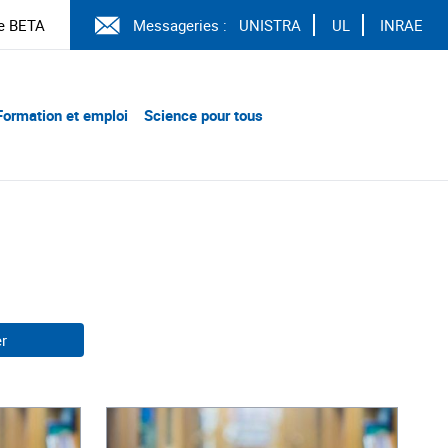
e BETA
Messageries :
UNISTRA
UL
INRAE
Formation et emploi
Science pour tous