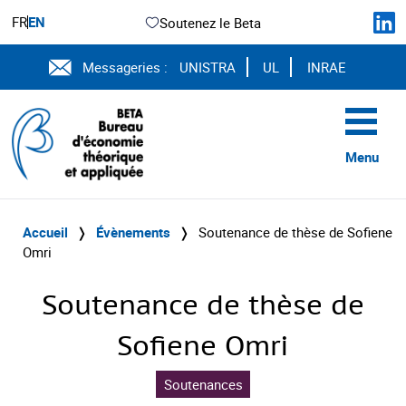
FR
EN
Soutenez le Beta
Messageries :
UNISTRA
UL
INRAE
Menu
Accueil
❭
Évènements
❭
Soutenance de thèse de Sofiene
Omri
Soutenance de thèse de
Sofiene Omri
Soutenances