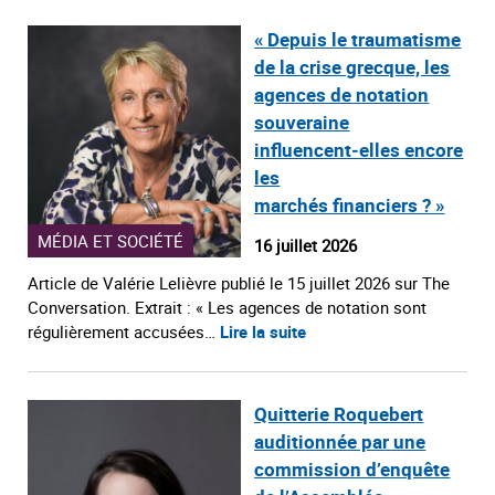
« Depuis le traumatisme
de la crise grecque, les
agences de notation
souveraine
influencent‑elles encore
les
marchés financiers ? »
MÉDIA ET SOCIÉTÉ
16 juillet 2026
Article de Valérie Lelièvre publié le 15 juillet 2026 sur The
Conversation. Extrait : « Les agences de notation sont
régulièrement accusées…
Lire la suite
Quitterie Roquebert
auditionnée par une
commission d’enquête