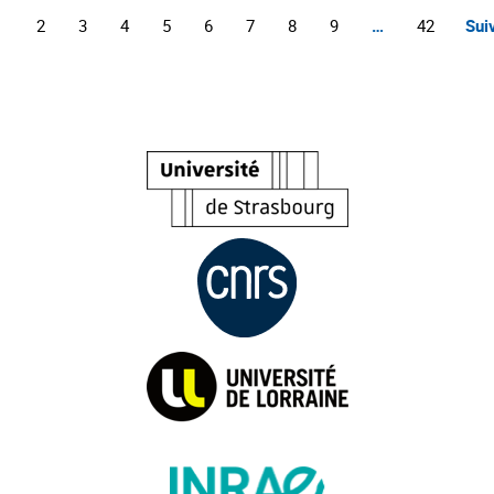
1
2
3
4
5
6
7
8
9
…
42
Sui