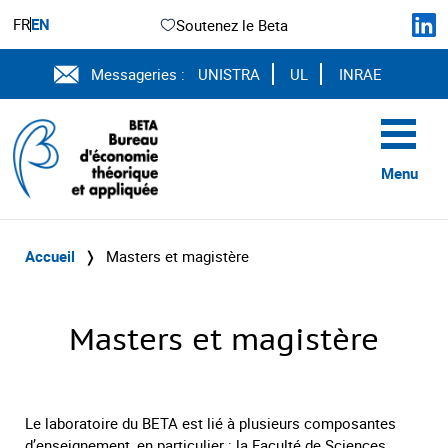
FR
EN
Soutenez le Beta
Messageries :
UNISTRA
UL
INRAE
Menu
Accueil
❭
Masters et magistère
Masters et magistère
Le laboratoire du BETA est lié à plusieurs composantes
d’enseignement, en particulier : la Faculté de Sciences