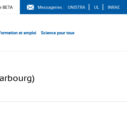
e BETA
Messageries :
UNISTRA
UL
INRAE
Formation et emploi
Science pour tous
Marbourg)