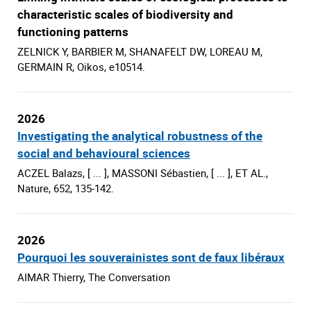
characteristic scales of biodiversity and
functioning patterns
ZELNICK Y, BARBIER M, SHANAFELT DW, LOREAU M,
GERMAIN R, Oikos, e10514.
2026
Investigating the analytical robustness of the
social and behavioural sciences
ACZEL Balazs, [ ... ], MASSONI Sébastien, [ ... ], ET AL.,
Nature, 652, 135-142.
2026
Pourquoi les souverainistes sont de faux libéraux
AIMAR Thierry, The Conversation