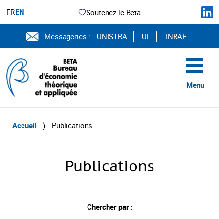
FR
EN
Soutenez le Beta
Messageries :
UNISTRA
UL
INRAE
Menu
Accueil
❭
Publications
Publications
Chercher par :