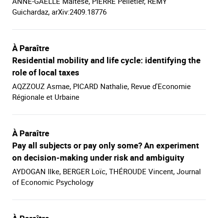
ANNE-GAËLLE Maltese, PIERRE Pelletier, RÉMY
Guichardaz, arXiv:2409.18776
À Paraître
Residential mobility and life cycle: identifying the
role of local taxes
AQZZOUZ Asmae, PICARD Nathalie, Revue d'Economie
Régionale et Urbaine
À Paraître
Pay all subjects or pay only some? An experiment
on decision-making under risk and ambiguity
AYDOGAN Ilke, BERGER Loïc, THÉROUDE Vincent, Journal
of Economic Psychology