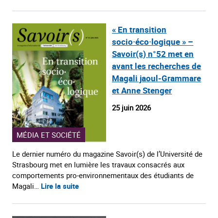
« En transition
socio·éco·logique » –
Savoir(s) n°52 met en
avant les recherches de
Magali jaoul-Grammare
et Anne Stenger
25 juin 2026
MÉDIA ET SOCIÉTÉ
Le dernier numéro du magazine Savoir(s) de l’Université de
Strasbourg met en lumière les travaux consacrés aux
comportements pro‑environnementaux des étudiants de
Magali…
Lire la suite