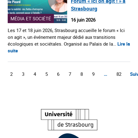
Forum « Ici on agit ! » à
Strasbourg
MÉDIA ET SOCIÉTÉ
16 juin 2026
Les 17 et 18 juin 2026, Strasbourg accueille le forum « Ici
on agit », un événement majeur dédié aux transitions
écologiques et sociétales. Organisé au Palais de la…
Lire la
suite
1
2
3
4
5
6
7
8
9
…
82
Sui