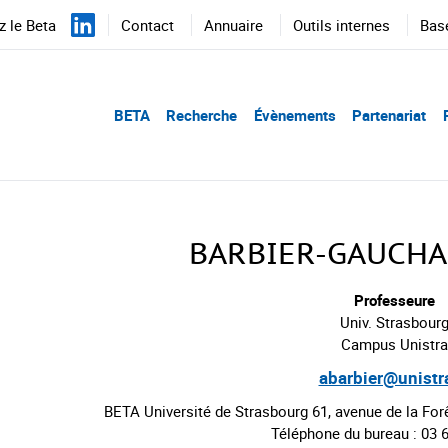
 le Beta
Contact
Annuaire
Outils internes
Bas
BETA
Recherche
Évènements
Partenariat
BARBIER-GAUCHA
Professeure
Univ. Strasbour
Campus Unistra
abarbier@unistra
BETA Université de Strasbourg 61, avenue de la F
Téléphone du bureau : 03 