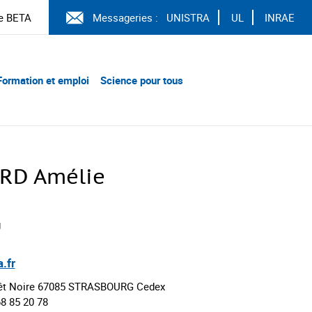
e BETA
Messageries :
UNISTRA
UL
INRAE
Formation et emploi
Science pour tous
RD Amélie
g
.fr
orêt Noire 67085 STRASBOURG Cedex
68 85 20 78