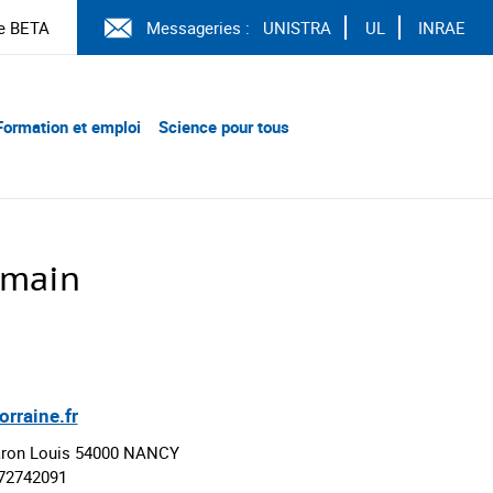
e BETA
Messageries :
UNISTRA
UL
INRAE
Formation et emploi
Science pour tous
omain
rraine.fr
Baron Louis 54000 NANCY
372742091