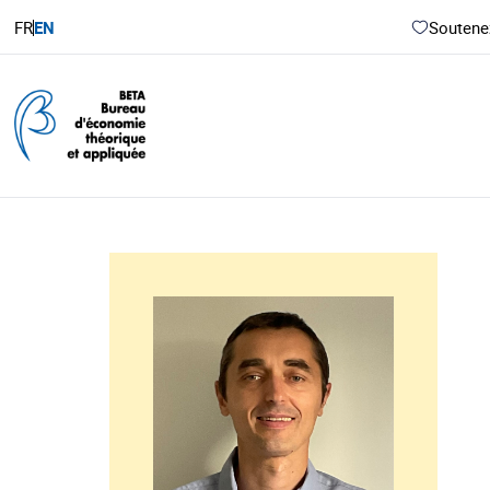
FR
EN
Soutenez