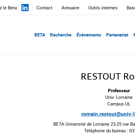
 le Beta
Contact
Annuaire
Outils internes
Bas
BETA
Recherche
Évènements
Partenariat
RESTOUT R
Professeur
Univ. Lorraine
Campus UL
romain.restout@univ-lo
BETA Université de Lorraine 23-25 rue 
Téléphone du bureau : 0