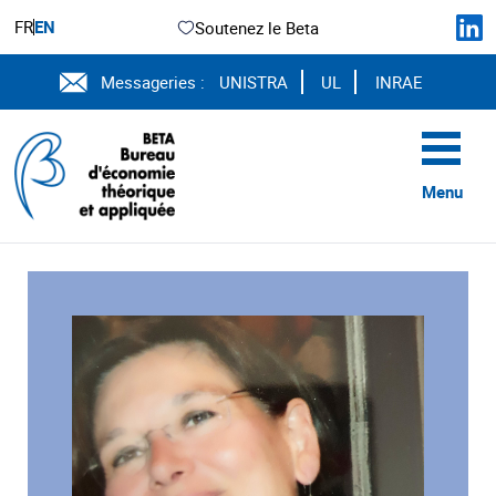
FR
EN
Soutenez le Beta
Messageries :
UNISTRA
UL
INRAE
Menu