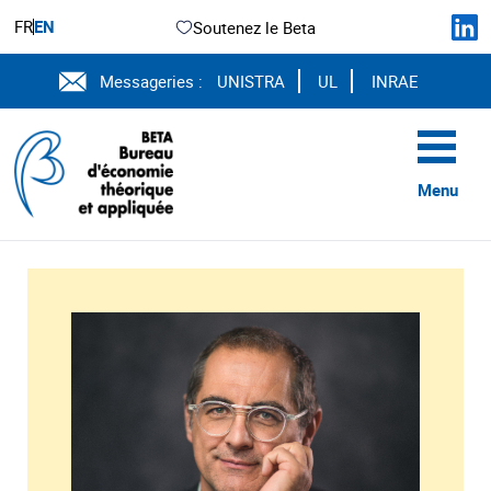
FR
EN
Soutenez le Beta
Messageries :
UNISTRA
UL
INRAE
Menu