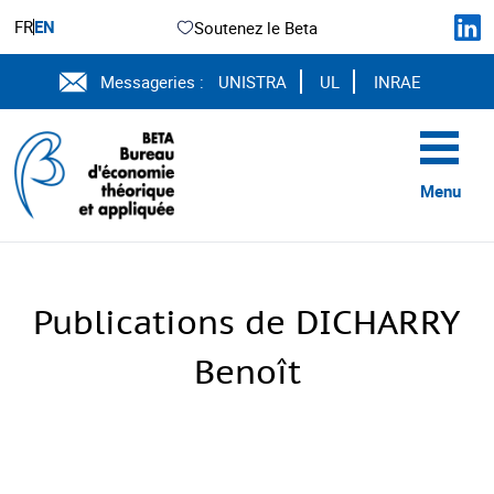
FR
EN
Soutenez le Beta
Messageries :
UNISTRA
UL
INRAE
Menu
Publications de DICHARRY
Benoît