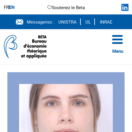
FR
EN
Soutenez le Beta
Messageries :
UNISTRA
UL
INRAE
Menu