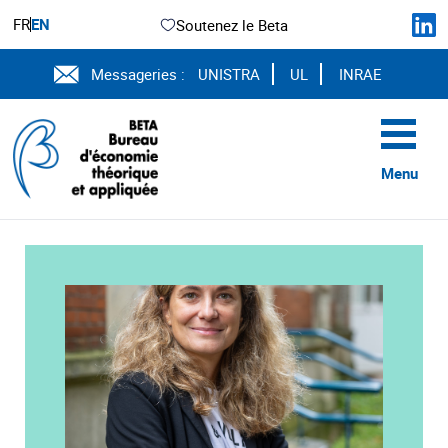
FR
EN
Soutenez le Beta
Messageries :
UNISTRA
UL
INRAE
Menu