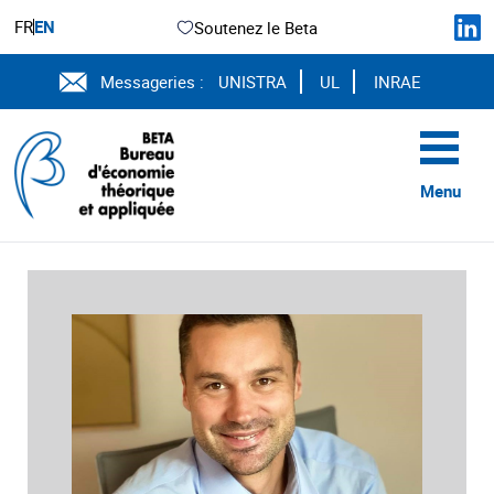
FR
EN
Soutenez le Beta
Messageries :
UNISTRA
UL
INRAE
Menu