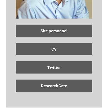
Site personnel
CV
Twitter
ResearchGate