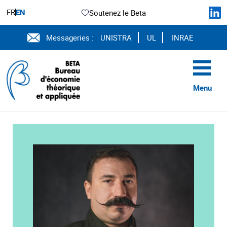
FR
EN
Soutenez le Beta
Messageries :
UNISTRA
UL
INRAE
Menu