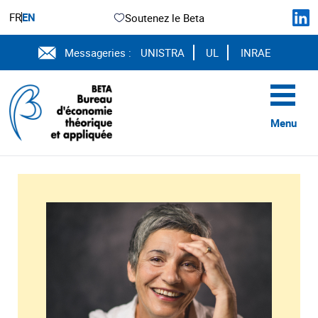
FR
EN
Soutenez le Beta
Messageries :
UNISTRA
UL
INRAE
Menu