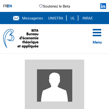
FR
EN
Soutenez le Beta
Messageries :
UNISTRA
UL
INRAE
Menu