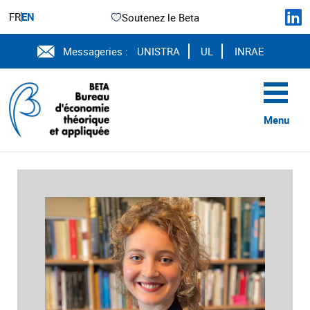
FR
EN
Soutenez le Beta
Messageries :
UNISTRA
UL
INRAE
Menu