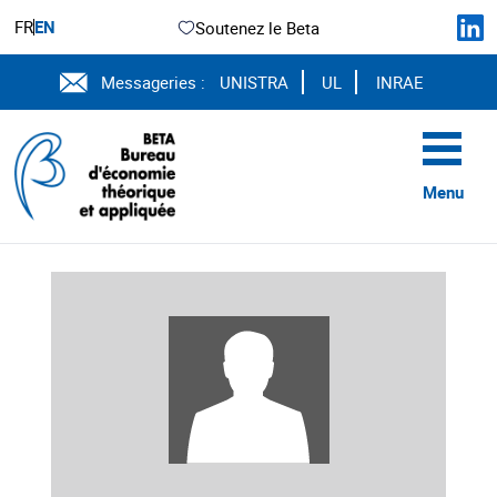
FR
EN
Soutenez le Beta
Messageries :
UNISTRA
UL
INRAE
Menu