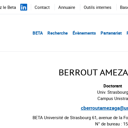
 le Beta
Contact
Annuaire
Outils internes
Bas
BETA
Recherche
Évènements
Partenariat
BERROUT AMEZAG
Doctorant
Univ. Strasbour
Campus Unistra
cberroutamezaga@uni
BETA Université de Strasbourg 61, avenue de la F
N° de bureau : 1