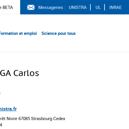
e BETA
Messageries :
UNISTRA
UL
INRAE
Formation et emploi
Science pour tous
A Carlos
g
stra.fr
orêt Noire 67085 Strasbourg Cedex
54