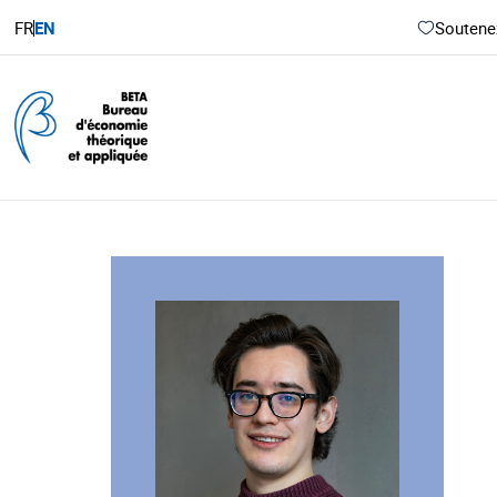
FR
EN
Soutenez