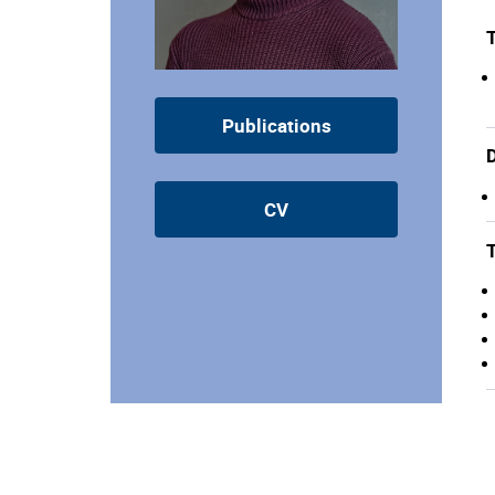
T
Publications
D
CV