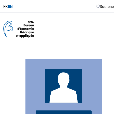
FR
EN
Soutenez