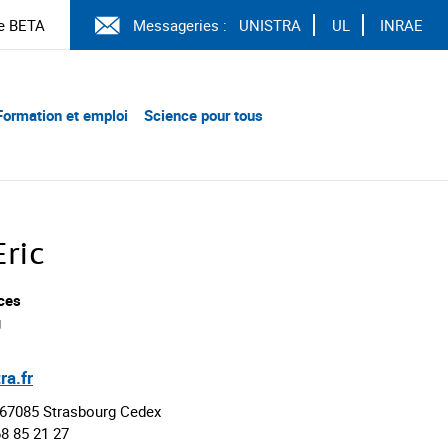
e BETA
Messageries :
UNISTRA
UL
INRAE
Formation et emploi
Science pour tous
ric
ces
g
ra.fr
 67085 Strasbourg Cedex
68 85 21 27