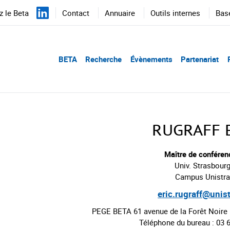
 le Beta
Contact
Annuaire
Outils internes
Bas
BETA
Recherche
Évènements
Partenariat
RUGRAFF E
Maître de conféren
Univ. Strasbour
Campus Unistra
eric.rugraff@unist
PEGE BETA 61 avenue de la Forêt Noire
Téléphone du bureau : 03 