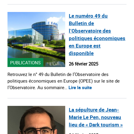
Le numéro 49 du
Bulletin de
l’Observatoire des
politiques économiques
en Europe est
disponible
PUBLICATIONS
26 février 2025
Retrouvez le n° 49 du Bulletin de l’Observatoire des
politiques économiques en Europe (OPEE) sur le site de
l’Observatoire. Au sommaire…
Lire la suite
La sépulture de Jean-
Marie Le Pen, nouveau
lieu de « Dark tourism »