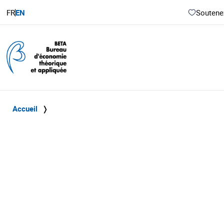
FR
EN
Soutenez
Accueil
❭