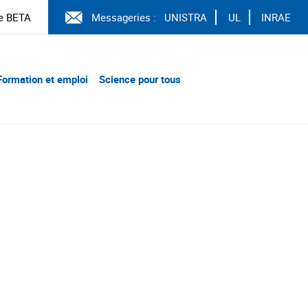
e BETA
Messageries :
UNISTRA
UL
INRAE
Formation et emploi
Science pour tous