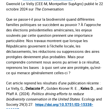
Gwenolé Le Velly (CEE-M, Montpellier SupAgro) publié le 22
octobre 2024 sur
The Conversation
.
Que se passe-t-il pour la biodiversité quand différentes
familles politiques se succèdent au pouvoir ? À l’approche
des élections présidentielles américaines, les enjeux
soulevés par cette question prennent une importance
particulière. Nos travaux montrent que lorsque les
Républicains gouvernent à l’échelle locale, les
déclassements, les réductions ou suppressions des aires
protégées deviennent plus probables. Mais pour
comprendre comment nous avons pu arriver à ce résultat,
reprenons les bases : à quoi sert une aire protégée, qu’est-
ce qui menace généralement celles-ci ?
Cet article reprend les résultats d’une publication récente :
Le Velly, G.,
Delacote P. ,
Golden Kroner R. E. ,
Keles
D.
, and
Pfaff A. (2024).
Politics driving efforts to reduce
biodiversity conservation in the United States
. Ecology and
Society 29(3):27.
https://doi.org/10.5751/ES-15338-