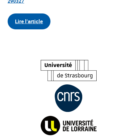
290327
Lire l’article