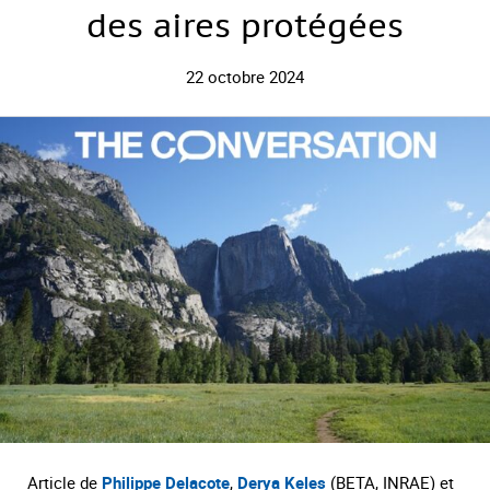
des aires protégées
22 octobre 2024
Article de
Philippe Delacote
,
Derya Keles
(BETA, INRAE) et