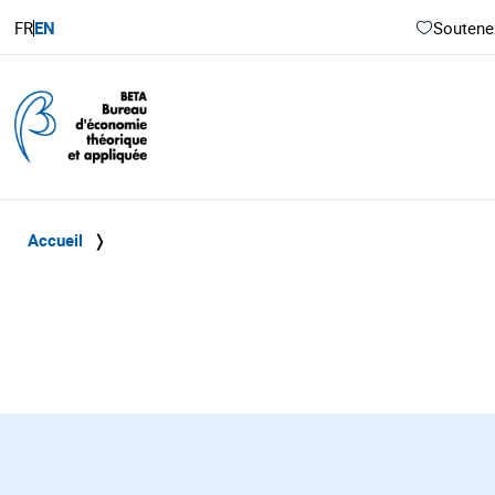
FR
EN
Soutenez
Accueil
❭