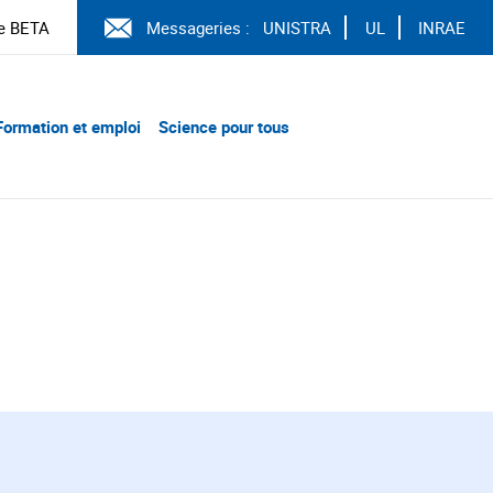
e BETA
Messageries :
UNISTRA
UL
INRAE
Formation et emploi
Science pour tous