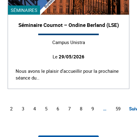
SÉMINAIRES
Séminaire Cournot – Ondine Berland (LSE)
Campus Unistra
Le
29/05/2026
Nous avons le plaisir d’accueillir pour la prochaine
séance du…
1
2
3
4
5
6
7
8
9
…
59
Sui