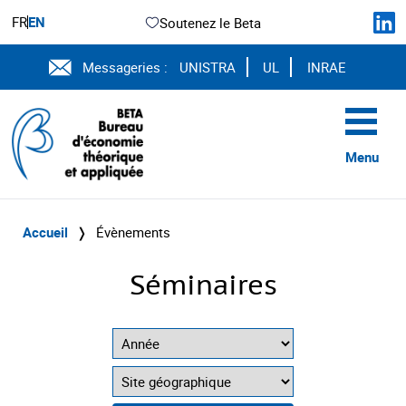
FR
EN
Soutenez le Beta
Messageries :
UNISTRA
UL
INRAE
Menu
Accueil
❭
Évènements
Séminaires