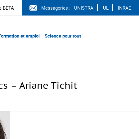
e BETA
Messageries :
UNISTRA
UL
INRAE
Formation et emploi
Science pour tous
s – Ariane Tichit