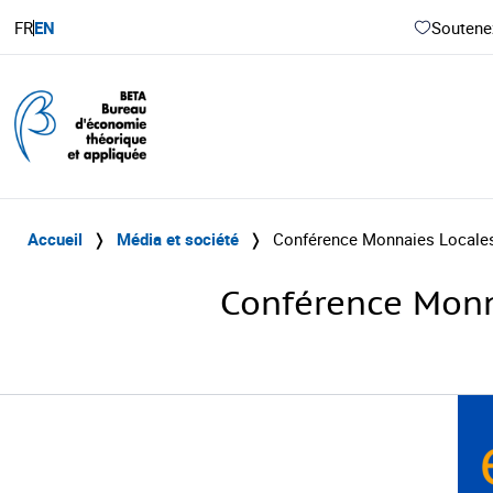
FR
EN
Soutenez
Accueil
❭
Média et société
❭
Conférence Monnaies Locales 
Conférence Monna