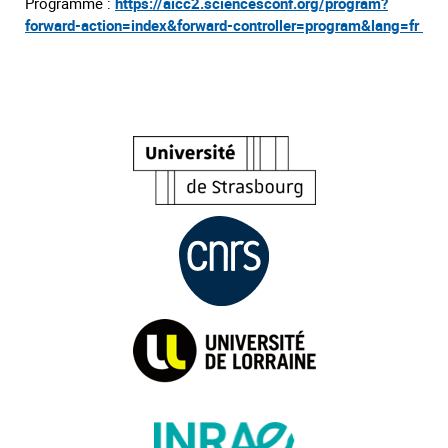
Programme :
https://aicc2.sciencesconf.org/program?
forward-action=index&forward-controller=program&lang=fr