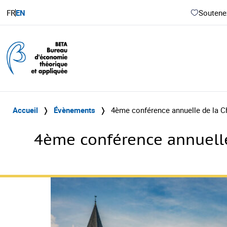
FR
EN
Soutenez
Accueil
❭
Évènements
❭
4ème conférence annuelle de la C
4ème conférence annuelle