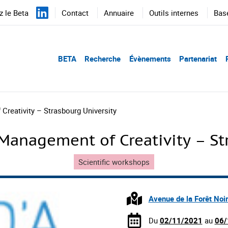
 le Beta
Contact
Annuaire
Outils internes
Bas
BETA
Recherche
Évènements
Partenariat
reativity – Strasbourg University
anagement of Creativity – St
Scientific workshops
Avenue de la Forêt Noi
Du
02/11/2021
au
06/