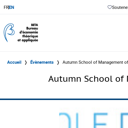
FR
EN
Soutenez
Accueil
❭
Évènements
❭
Autumn School of Management of C
Autumn School of M