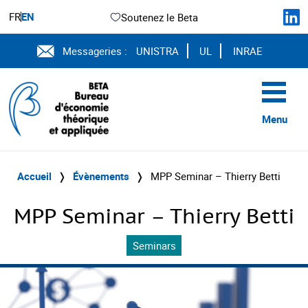
FR
EN
Soutenez le Beta
Messageries :
UNISTRA
UL
INRAE
Menu
Accueil
❭
Évènements
❭
MPP Seminar – Thierry Betti
MPP Seminar – Thierry Betti
Seminars