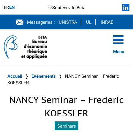
FR
EN
Soutenez le Beta
Messageries :
UNISTRA
UL
INRAE
Menu
Accueil
❭
Évènements
❭
NANCY Seminar – Frederic
KOESSLER
NANCY Seminar – Frederic
KOESSLER
Seminars