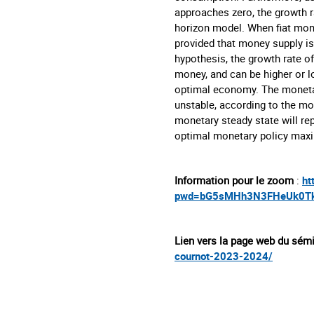
approaches zero, the growth ra
horizon model. When fiat mone
provided that money supply is
hypothesis, the growth rate o
money, and can be higher or lo
optimal economy. The monetar
unstable, according to the mo
monetary steady state will repr
optimal monetary policy maxi
Information pour le zoom
:
ht
pwd=bG5sMHh3N3FHeUk0T
Lien vers la page web du sémi
cournot-2023-2024/