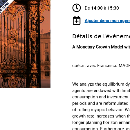
De
14:00
à
15:30
Ajouter dans mon agen
Détails de l'événem
A Monetary Growth Model wit
coécrit avec Francesco MAGR
We analyze the equilibrium d
agents are endowed with limit
consumption and investment p
periods and are reformulated i
of rolling myopic behavior. W
growth rate increases when the
longer planning horizon enhan
consumption. Furthermore, as 