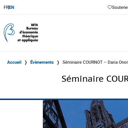
FR
EN
Soutenez
Accueil
❭
Évènements
❭
Séminaire COURNOT – Daria Onori 
Séminaire COURN