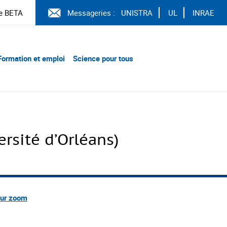
e BETA
Messageries :
UNISTRA
UL
INRAE
Formation et emploi
Science pour tous
rsité d’Orléans)
sur zoom