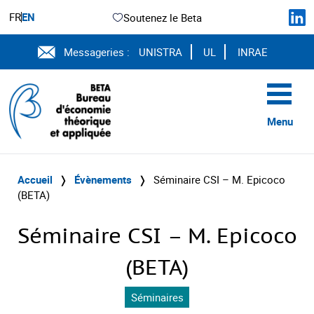
FR
EN
Soutenez le Beta
Messageries :
UNISTRA
UL
INRAE
Menu
Accueil
❭
Évènements
❭
Séminaire CSI – M. Epicoco
(BETA)
Séminaire CSI – M. Epicoco
(BETA)
Séminaires