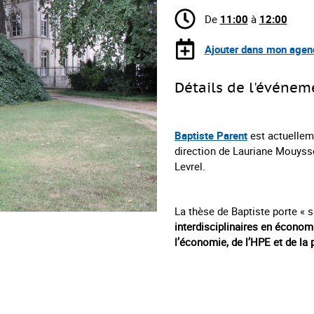
De
11:00
à
12:00
Ajouter dans mon agen
Détails de l'événem
Baptiste Parent
est actuellem
direction de Lauriane Mouyss
Levrel.
La thèse de Baptiste porte « s
interdisciplinaires en économ
l’économie, de l’HPE et de l