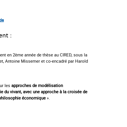
da
ent :
ent en 2ème année de thèse au CIRED, sous la
et, Antoine Missemer et co-encadré par Harold
ur les
approches de modélisation
ie du vivant, avec une approche à la croisée de
a philosophie économique
».