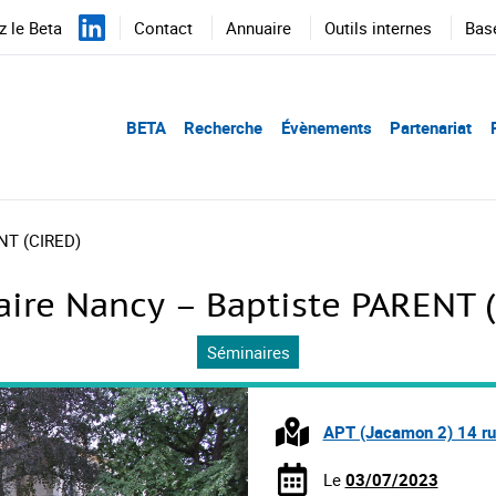
 le Beta
Contact
Annuaire
Outils internes
Bas
BETA
Recherche
Évènements
Partenariat
NT (CIRED)
ire Nancy – Baptiste PARENT 
Séminaires
APT (Jacamon 2) 14 ru
Le
03/07/2023