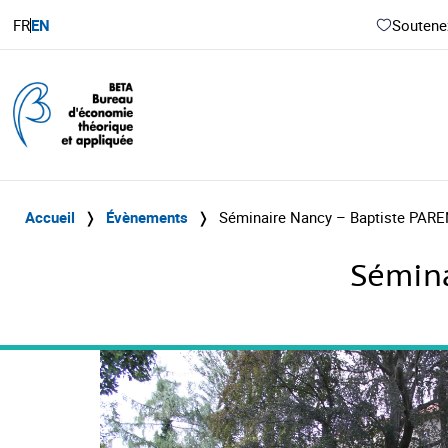
FR
EN
Soutenez
Accueil
❭
Évènements
❭
Séminaire Nancy – Baptiste PARE
Sémina