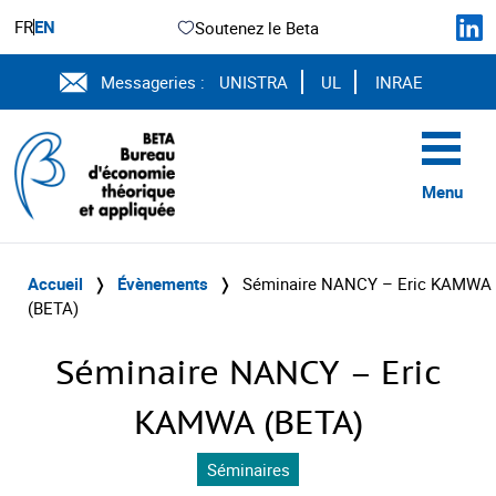
FR
EN
Soutenez le Beta
Messageries :
UNISTRA
UL
INRAE
Menu
Accueil
❭
Évènements
❭
Séminaire NANCY – Eric KAMWA
(BETA)
Séminaire NANCY – Eric
KAMWA (BETA)
Séminaires