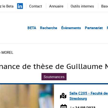
 le Beta
Contact
Annuaire
Outils internes
Bas
BETA
Recherche
Évènements
Partenariat
me MOREL
nance de thèse de Guillaume
Soutenances
Salle C205 - Faculté d
Strasbourg
Le
24/05/2023