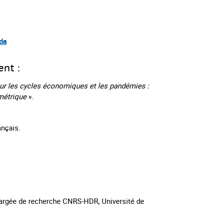
da
ent :
ur les cycles économiques et les pandémies :
ométrique
».
ançais.
rgée de recherche CNRS-HDR, Université de