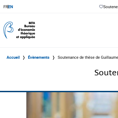
FR
EN
Soutenez
Accueil
❭
Évènements
❭
Soutenance de thèse de Guillau
Soute