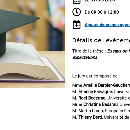
De
09:00
à
12:00
Ajouter dans mon agen
Détails de l'événem
Titre de la thèse :
Essays on fi
expectations
Le jury est composé de :
Mme
Amélie Barbier-Gauchar
M.
Étienne Farvaque,
Universi
M.
Roel Beetsma,
Université
Mme
Christina Badarau,
Unive
M.
Martin Larch,
European Fis
M.
Thierry Betti,
Université de