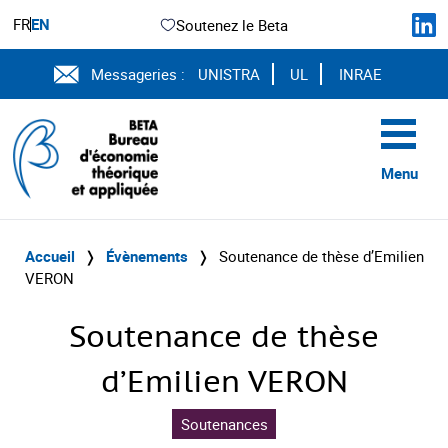
FR
EN
Soutenez le Beta
Messageries :
UNISTRA
UL
INRAE
Menu
Accueil
❭
Évènements
❭
Soutenance de thèse d’Emilien
VERON
Soutenance de thèse
d’Emilien VERON
Soutenances