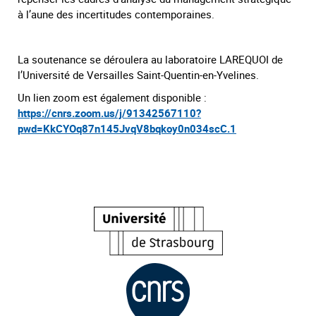
à l’aune des incertitudes contemporaines.
La soutenance se déroulera au laboratoire LAREQUOI de
l’Université de Versailles Saint-Quentin-en-Yvelines.
Un lien zoom est également disponible :
https://cnrs.zoom.us/j/91342567110?
pwd=KkCYOq87n145JvqV8bqkoy0n034scC.1