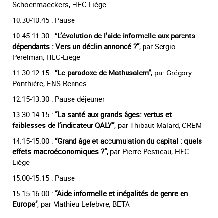
Schoenmaeckers, HEC-Liège
10.30-10.45 : Pause
10.45-11.30 : “
L’évolution de l’aide informelle aux parents
dépendants : Vers un déclin annoncé ?”
, par Sergio
Perelman, HEC-Liège
11.30-12.15 :
“Le paradoxe de Mathusalem”
, par Grégory
Ponthière, ENS Rennes
12.15-13.30 : Pause déjeuner
13.30-14.15 :
“La santé aux grands âges: vertus et
faiblesses de l’indicateur QALY”
, par Thibaut Malard, CREM
14.15-15.00 :
“Grand âge et accumulation du capital : quels
effets macroéconomiques ?”
, par Pierre Pestieau, HEC-
Liège
15.00-15.15 : Pause
15.15-16.00 :
“Aide informelle et inégalités de genre en
Europe”
, par Mathieu Lefebvre, BETA