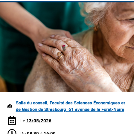
Salle du conseil, Faculté des Sciences Économiques et
de Gestion de Strasbourg, 61 avenue de la Forêt-Noire
Le
13/05/2026
De
08:30
à
16:00