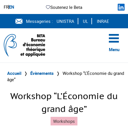
FR
EN
Soutenez le Beta
Messageries :
UNISTRA
UL
INRAE
Menu
Accueil
❭
Évènements
❭
Workshop “L’Économie du grand
âge”
Workshop “L’Économie du
grand âge”
Workshops