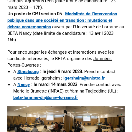
Campus AgroParisTech (date limite de candidature : 23
mars 2023 – 17h).
Un poste de CPJ section 05 :
Modalités de l’intervention
publique dans une société en transition : mutations et
débats contemporains
ouvert par l’Université de Lorraine au
BETA Nancy (date limite de candidature : 13 avril 2023 –
16h).
Pour encourager les échanges et interactions avec les
candidats intéressés, le BETA organise des
Journées
Portes-Ouvertes :
A
Strasbourg
: le jeudi 9 mars 2023.
Prendre contact
avec Herrade Igersheim :
igersheim@unistra.fr
A
Nancy
: le mardi 14 mars 2023
. Prendre contact avec
Marielle Brunette (INRAE) et Yamina Tadjeddine (UL) :
beta-lorraine-dir@univ-lorraine.fr