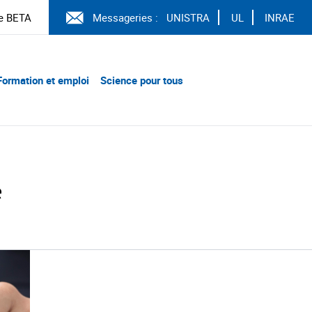
e BETA
Messageries :
UNISTRA
UL
INRAE
Formation et emploi
Science pour tous
é