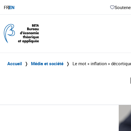
FR
EN
Soutenez
Accueil
❭
Média et société
❭
Le mot « inflation » décortiqu