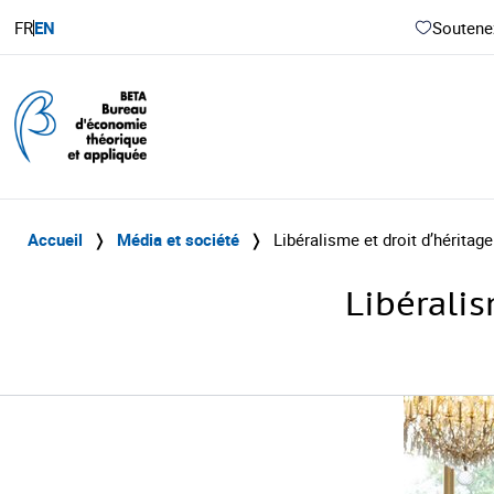
FR
EN
Soutenez
Accueil
❭
Média et société
❭
Libéralisme et droit d’héritage
Libéralis