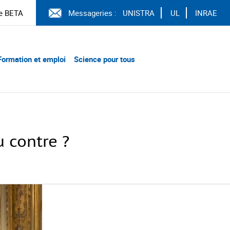
e BETA
Messageries :
UNISTRA
UL
INRAE
Formation et emploi
Science pour tous
u contre ?