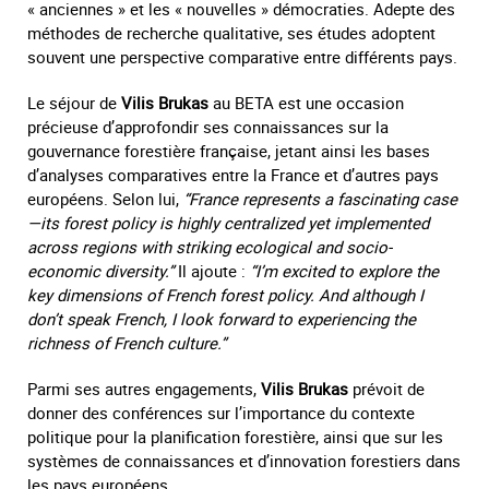
« anciennes » et les « nouvelles » démocraties. Adepte des
méthodes de recherche qualitative, ses études adoptent
souvent une perspective comparative entre différents pays.
Le séjour de
Vilis Brukas
au BETA est une occasion
précieuse d’approfondir ses connaissances sur la
gouvernance forestière française, jetant ainsi les bases
d’analyses comparatives entre la France et d’autres pays
européens. Selon lui,
“France represents a fascinating case
—its forest policy is highly centralized yet implemented
across regions with striking ecological and socio-
economic diversity.”
Il ajoute :
“I’m excited to explore the
key dimensions of French forest policy. And although I
don’t speak French, I look forward to experiencing the
richness of French culture.”
Parmi ses autres engagements,
Vilis Brukas
prévoit de
donner des conférences sur l’importance du contexte
politique pour la planification forestière, ainsi que sur les
systèmes de connaissances et d’innovation forestiers dans
les pays européens.