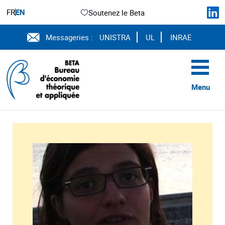
FR
EN
Soutenez le Beta
Messageries :
UNISTRA
UL
INRAE
Menu