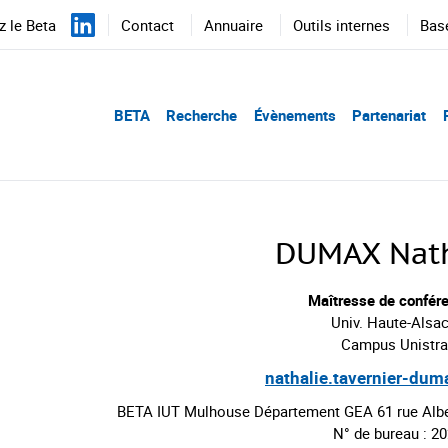
 le Beta
Contact
Annuaire
Outils internes
Bas
BETA
Recherche
Évènements
Partenariat
DUMAX Nath
Maîtresse de confér
Univ. Haute-Alsa
Campus Unistra
nathalie.tavernier-du
BETA IUT Mulhouse Département GEA 61 rue Alb
N° de bureau : 2