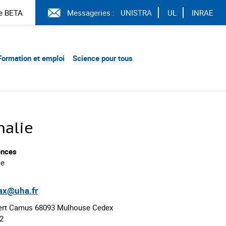
e BETA
Messageries :
UNISTRA
UL
INRAE
Formation et emploi
Science pour tous
alie
ences
ce
max@uha.fr
ert Camus 68093 Mulhouse Cedex
02