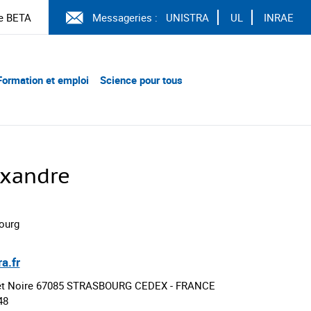
e BETA
Messageries :
UNISTRA
UL
INRAE
Formation et emploi
Science pour tous
xandre
bourg
a.fr
Forêt Noire 67085 STRASBOURG CEDEX - FRANCE
48