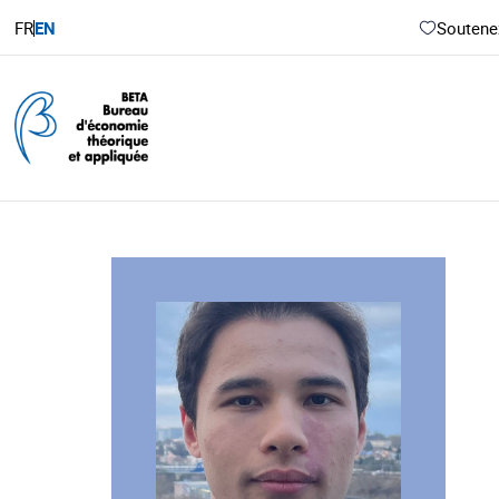
FR
EN
Soutenez