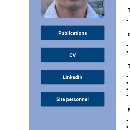
T
Publications
D
CV
Linkedin
Site personnel